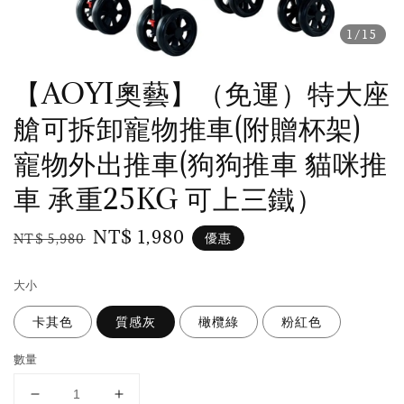
1
/15
【AOYI奧藝】（免運）特大座
艙可拆卸寵物推車(附贈杯架)
寵物外出推車(狗狗推車 貓咪推
車 承重25KG 可上三鐵）
Regular
Sale
NT$ 1,980
優惠
NT$ 5,980
price
price
大小
卡其色
質感灰
橄欖綠
粉紅色
數量