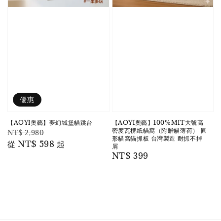
優惠
【AOYI奧藝】夢幻城堡貓跳台
【AOYI奧藝】100%MIT大號高
密度瓦楞紙貓窩（附贈貓薄荷） 圓
Regular
Sale
NT$ 2,980
形貓窩貓抓板 台灣製造 耐抓不掉
price
從
NT$ 598
price
起
屑
Regular
NT$ 399
price