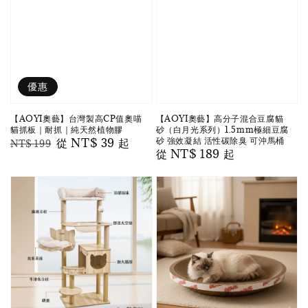
優惠
【AOYI奧藝】台灣製高CP值奧喵
【AOYI奧藝】高分子混合豆腐貓
貓抓板｜耐抓｜純天然植物膠
砂（白月光系列）1.5mm極細豆腐
砂 強效凝結 活性碳除臭 可沖馬桶
Regular
Sale
從
NT$ 39
起
NT$ 199
Regular
從
NT$ 189
起
price
price
price