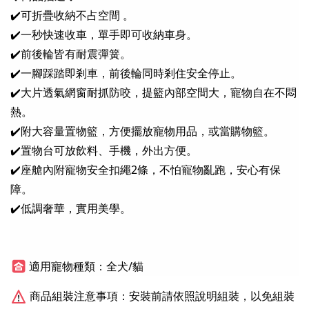
✔️可
折疊收納不占空間
。
✔️
一秒快速收車
，單手即可收納車身。
✔️前後輪皆有耐震彈簧。
✔️
一腳踩踏即剎車，前後輪同時剎住安全停止。
✔️大片透氣網窗耐抓防咬，提籃內部空間大，寵物自在不悶
熱。
✔️附大容量置物籃，方便擺放寵物用品，或當購物籃。
✔️
置物台可放飲料、手機，外出方便。
✔️座艙內附寵物安全扣繩2條，不怕寵物亂跑，安心有保
障。
✔️低調奢華，實用美學。
適用寵物種類：全犬/貓
商品組裝注意事項：安裝前請依照說明組裝，以免組裝