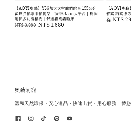
【AOYI奧藝】Y36加大太空艙貓跳台 155公分
【AOYI奧
多層胖貓專用貓爬架｜頂部60cm大平台｜穩固
貓窩 狗窩 多
耐抓多功能貓樹｜舒適貓窩貓睡床
Regular
從
NT$ 2
Regular
Sale
NT$ 1,680
NT$ 3,980
price
price
price
奧藝萌寵
溫和天然環保・安心選品・快速出貨・用心服務，替