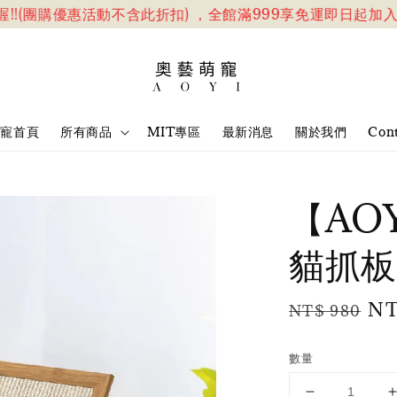
!(團購優惠活動不含此折扣) ，全館滿999享免運
即日起加入官網
萌寵首頁
所有商品
MIT專區
最新消息
關於我們
Cont
【AO
貓抓板
Regular
Sa
NT
NT$ 980
price
pr
數量