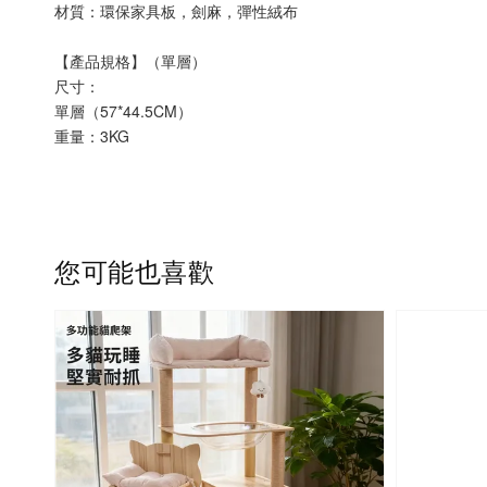
材質：環保家具板，劍麻，彈性絨布
【產品規格】（單層）
尺寸：
單層（57*44.5CM）
重量：3KG
您可能也喜歡