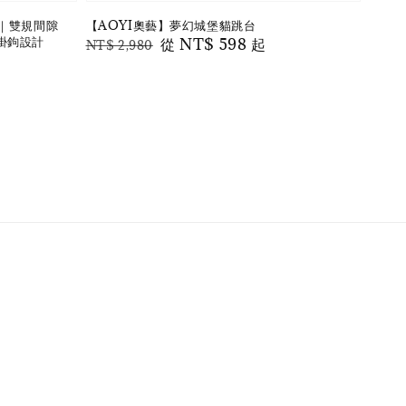
｜雙規間隙
【AOYI奧藝】夢幻城堡貓跳台
掛鉤設計
Regular
Sale
從
NT$ 598
起
NT$ 2,980
price
price