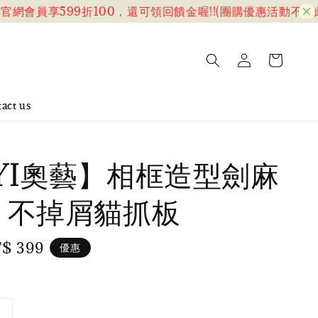
會員享599折100，還可領回饋金喔!!(團購優惠活動不含此折
act us
YI奧藝】相框造型劍麻
 不掉屑貓抓板
le
$ 399
優惠
ice