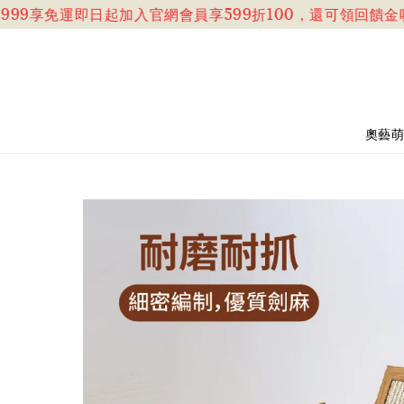
99享免運
即日起加入官網會員享599折100，還可領回饋金喔!
奧藝