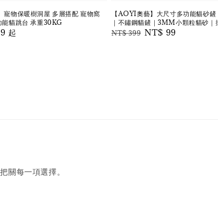
藝】寵物保暖樹洞屋 多層搭配 寵物窩
【AOYI奧藝】大尺寸多功能貓砂鏟
功能貓跳台 承重30KG
｜不鏽鋼貓鏟｜3MM小顆粒貓砂｜
99
起
Regular
Sale
NT$ 99
NT$ 399
price
price
您把關每一項選擇。