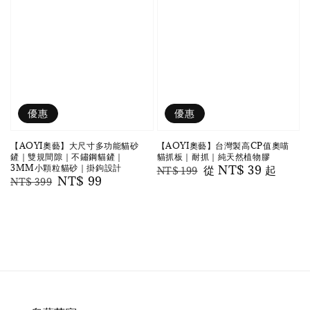
優惠
優惠
【AOYI奧藝】大尺寸多功能貓砂
【AOYI奧藝】台灣製高CP值奧喵
鏟｜雙規間隙｜不鏽鋼貓鏟｜
貓抓板｜耐抓｜純天然植物膠
3MM小顆粒貓砂｜掛鉤設計
Regular
Sale
從
NT$ 39
起
NT$ 199
Regular
Sale
NT$ 99
NT$ 399
price
price
price
price