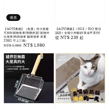
優惠
【AOYI奧藝】（免運）特大座艙
【AOYI奧藝】⭐️SGS / ISO 雙項
可拆卸寵物推車(附贈杯架) 寵物外
認證⭐️ 全能小米貓砂(黃金甲系列)
出推車(狗狗推車 貓咪推車 承重
Regular
從
NT$ 239
起
25KG 可上三鐵）
price
Regular
Sale
NT$ 1,980
NT$ 5,980
price
price