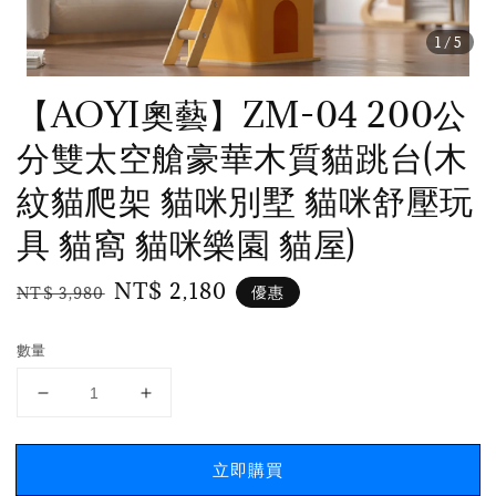
1
/5
【AOYI奧藝】ZM-04 200公
分雙太空艙豪華木質貓跳台(木
紋貓爬架 貓咪別墅 貓咪舒壓玩
具 貓窩 貓咪樂園 貓屋)
Regular
Sale
NT$ 2,180
優惠
NT$ 3,980
price
price
數量
立即購買