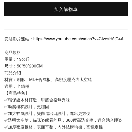
加入購物車
安裝影片連結：
https://www.youtube.com/watch?v=CIvesH6jC4A
商品規格：
重量：19公斤 
尺寸：50*50*200CM
商品介紹：
材質：劍麻、MDF合成板、高密度壓克力太空艙
適用：全貓種
【商品特色】
✅環保級木材打造，甲醛合格無異味
✅助爬樓梯設計，更穩固
✅加大貓屋設計，雙向進出口設計，進出更方便
✅透明太空艙，貓咪姿態看的見，360度高透光率，適合貼合睡姿
✅加厚密度板材，表面平整，內外結構均衡，高穩定性