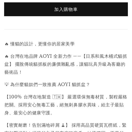
加入購物車
🔥 懂貓的設計，更懂你的居家美學
🔥 台灣在地品牌 AOYI 全新力作 ——【日系和風木桶式貓抓
盆】 擺脫傳統貓抓板的廉價雜亂感，讓貓玩具升級為客廳的
藝術品！
💡 為什麼貓奴們一致推薦 AOYI 貓抓盆？
【100% 台灣在地製造 🇹🇼】 嚴選環保無毒材質，製程嚴格
把關。採用安心無毒工藝，絕無刺鼻膠水異味，給主子最貼
身、最安心的健康守護。
【密實耐磨！告別滿地碎屑 🧹】 採用高品質硬質瓦楞紙，緊