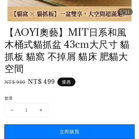
1
/11
【AOYI奧藝】MIT日系和風
木桶式貓抓盆 43cm大尺寸 貓
抓板 貓窩 不掉屑 貓床 肥貓大
空間
Regular
Sale
NT$ 499
優惠
NT$ 980
price
price
數量
立即購買