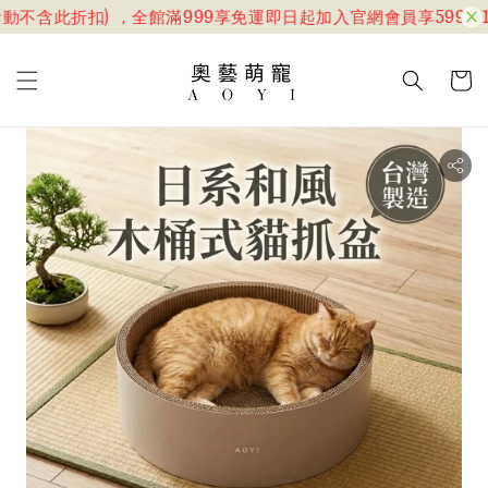
含此折扣) ，全館滿999享免運
即日起加入官網會員享599折100