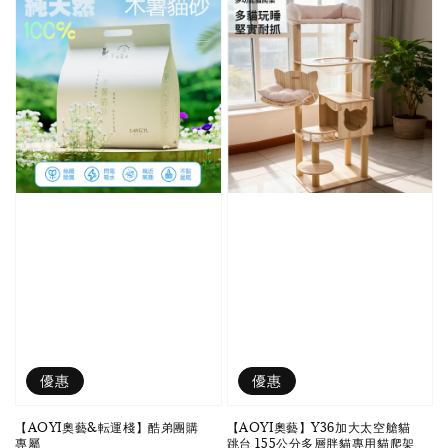
優惠
優惠
【AOYI奧藝&転運棧】酷弟團購
【AOYI奧藝】Y36加大太空艙貓
專屬
跳台 155公分多層胖貓專用貓爬架