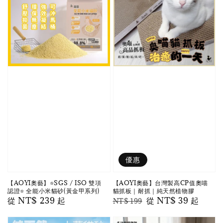
優惠
【AOYI奧藝】⭐️SGS / ISO 雙項
【AOYI奧藝】台灣製高CP值奧喵
認證⭐️ 全能小米貓砂(黃金甲系列)
貓抓板｜耐抓｜純天然植物膠
Regular
從
NT$ 239
起
Regular
Sale
從
NT$ 39
起
NT$ 199
price
price
price