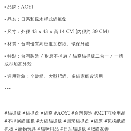
▪ 品牌：AOYI
▪ 品名：日系和風木桶式貓抓盆
▪ 尺寸：外徑 43 x 43 x 高 14 CM (內徑約 39 CM)
▪ 材質：台灣優質高密度瓦楞紙、環保外殼
▪ 特點：台灣製造 / 耐磨不掉屑 / 貓窩貓抓板二合一 / 一體
成型加高外殼
▪ 適用對象：全齡貓、大型肥貓、多貓家庭皆適用
---
#貓抓板 #貓抓盆 #貓窩 #AOYI #台灣製造 #MIT寵物用品
#不掉屑貓抓板 #大貓貓抓板 #圓形貓抓盆 #貓床 #瓦楞紙貓
抓板 #寵物玩具 #貓咪用品 #日系貓抓板 #肥貓友善