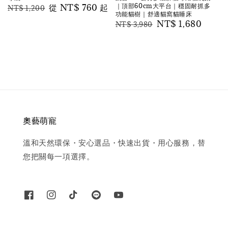
｜頂部60cm大平台｜穩固耐抓多
Regular
Sale
從
NT$ 760
起
NT$ 1,200
功能貓樹｜舒適貓窩貓睡床
price
price
Regular
Sale
NT$ 1,680
NT$ 3,980
price
price
奧藝萌寵
溫和天然環保・安心選品・快速出貨・用心服務，替
您把關每一項選擇。