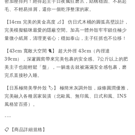
密加壓排列！經得起主子日夜瘋狂磨爪，結構穩固、不易起
毛、不輕易掉屑，還你一個乾淨整潔的家。
【14cm 完美的黃金高度 📐】 仿日式木桶的圓弧高壁設計，
完美模擬貓咪最愛的隱蔽空間。加高一體外殼牢牢鎖住極少
量微小紙屑，清理更省心；穩如泰山，主子狂抓也不位移！
【43cm 寬敞大空間 🐈】 超大外徑 43cm（內徑達
39cm），深邃圓窩帶來完美包裹的安全感。7公斤以上的肥
美主子也能輕鬆「盤」，一躺進去就被滿滿安全感包裹，磨
完爪直接秒入睡。
【日系極簡美學外殼 🏷️】 極簡米灰調外殼，線條圓潤優雅，
完美融入各種居家裝潢（北歐風、無印風、日式和風、INS
風格皆百搭）。
---
📋【商品詳細規格】