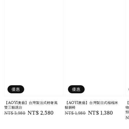
優惠
優惠
【AOYI奧藝】台灣製法式輕奢風
【AOYI奧藝】台灣製日式榻榻米
【
雙三貓跳台
貓躺椅
物
頸
Regular
Sale
NT$ 2,580
Regular
Sale
NT$ 1,380
NT$ 3,980
NT$ 1,980
R
N
price
price
price
price
p