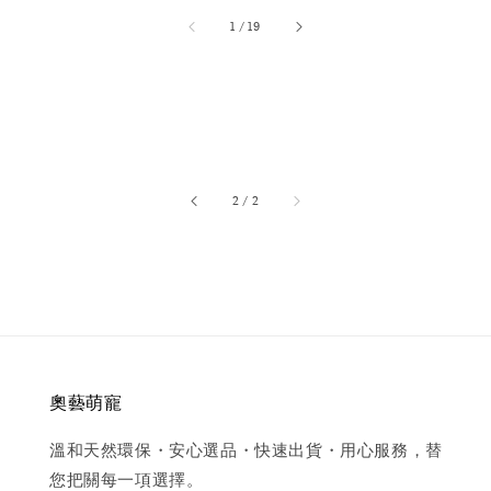
1
/
19
accessibility.of
2
/
2
奧藝萌寵
溫和天然環保・安心選品・快速出貨・用心服務，替
您把關每一項選擇。