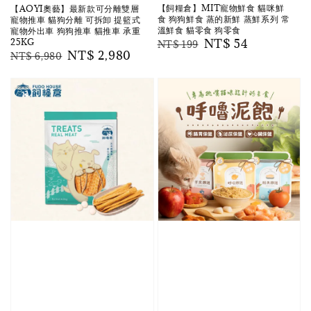
【飼糧倉】MIT寵物鮮食 貓咪鮮
【AOYI奧藝】最新款可分離雙層
食 狗狗鮮食 蒸的新鮮 蒸鮮系列 常
寵物推車 貓狗分離 可拆卸 提籃式
溫鮮食 貓零食 狗零食
寵物外出車 狗狗推車 貓推車 承重
25KG
Regular
Sale
NT$ 54
NT$ 199
Regular
Sale
NT$ 2,980
NT$ 6,980
price
price
price
price