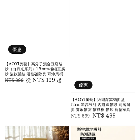
優惠
【AOYI奧藝】高分子混合豆腐貓
砂（白月光系列）1.5mm極細豆腐
砂 強效凝結 活性碳除臭 可沖馬桶
Regular
Sale
從
NT$ 199
起
NT$ 399
優惠
price
price
【AOYI奧藝】紙繩深窩貓抓盆
12cm加高設計 內附逗貓球 耐磨耐
抓 寬敞貓窩 貓抓板 貓床 寵物家具
Regular
Sale
NT$ 499
NT$ 699
price
price