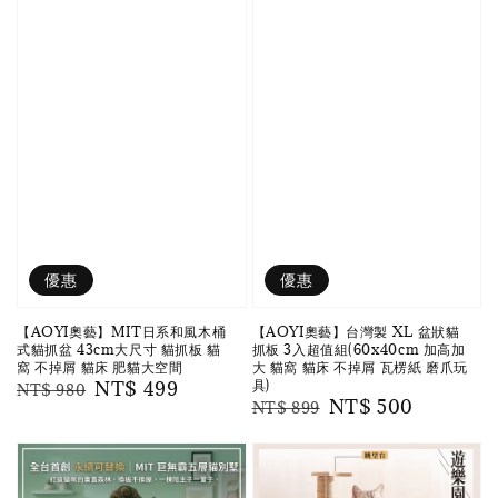
優惠
優惠
【AOYI奧藝】MIT日系和風木桶
【AOYI奧藝】台灣製 XL 盆狀貓
式貓抓盆 43cm大尺寸 貓抓板 貓
抓板 3入超值組(60x40cm 加高加
窩 不掉屑 貓床 肥貓大空間
大 貓窩 貓床 不掉屑 瓦楞紙 磨爪玩
具)
Regular
Sale
NT$ 499
NT$ 980
Regular
Sale
NT$ 500
NT$ 899
price
price
price
price