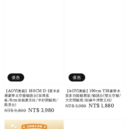
優惠
優惠
【AOYI奧藝】180CM D-1實木多
【AOYI奧藝】190cm Y38豪華木
層豪華太空艙貓跳台(加厚底
質多功能貓爬架/貓跳台(雙太空艙/
板/8cm加粗磨爪柱/半封閉貓窩/
大空間貓窩/劍麻牛津雙立柱)
觀景台)
Regular
Sale
NT$ 1,880
NT$ 3,980
Regular
Sale
NT$ 3,980
NT$ 9,800
price
price
price
price