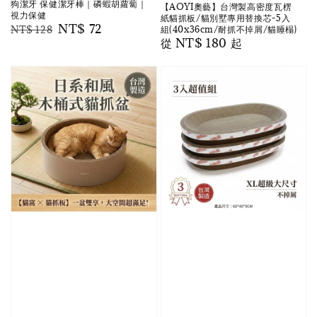
狗潔牙 保健潔牙棒｜磷蝦胡蘿蔔｜
【AOYI奧藝】台灣製高密度瓦楞
視力保健
紙貓抓板/貓別墅專用替換芯-5入
Regular
Sale
NT$ 72
NT$ 128
組(40x36cm/耐抓不掉屑/貓睡榻)
Regular
從
NT$ 180
起
price
price
price