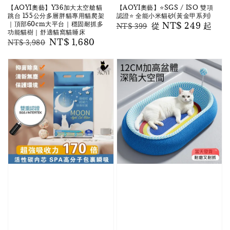
【AOYI奧藝】Y36加大太空艙貓
【AOYI奧藝】⭐️SGS / ISO 雙項
跳台 155公分多層胖貓專用貓爬架
認證⭐️ 全能小米貓砂(黃金甲系列)
｜頂部60cm大平台｜穩固耐抓多
Regular
Sale
從
NT$ 249
起
NT$ 399
功能貓樹｜舒適貓窩貓睡床
price
price
Regular
Sale
NT$ 1,680
NT$ 3,980
price
price