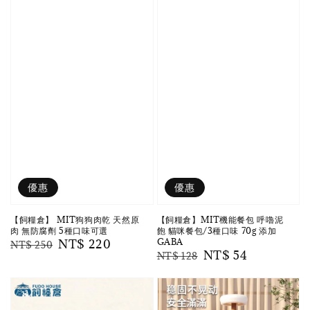
優惠
優惠
【飼糧倉】 MIT狗狗肉乾 天然原
【飼糧倉】MIT機能餐包 呼嚕泥
肉 無防腐劑 5種口味可選
飽 貓咪餐包/3種口味 70g 添加
GABA
Regular
Sale
NT$ 220
NT$ 250
Regular
Sale
NT$ 54
NT$ 128
price
price
price
price