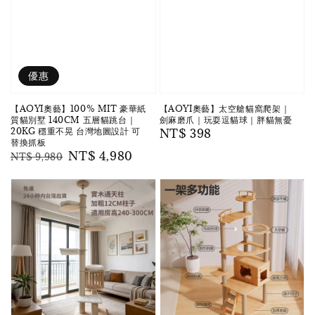
優惠
【AOYI奧藝】100% MIT 豪華紙
【AOYI奧藝】太空艙貓窩爬架｜
質貓別墅 140CM 五層貓跳台｜
劍麻磨爪｜玩耍逗貓球｜胖貓無憂
20KG 穩重不晃 台灣地圖設計 可
Regular
NT$ 398
替換抓板
price
Regular
Sale
NT$ 4,980
NT$ 9,980
price
price