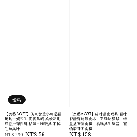
優惠
【奧藝AOYI】仿真發聲小鳥逗貓
【奧藝AOYI】貓咪漏食玩具 貓咪
玩具一觸即叫 真實鳥鳴 柔軟羽毛
智能彈跳餵食器｜互動逗貓球｜轉
可懸掛彈性繩 貓咪自嗨玩具 不掉
盤益智漏食機｜貓玩具訓練器｜寵
毛無異味
物磨牙零食機
Regular
Sale
NT$ 59
Regular
NT$ 158
NT$ 399