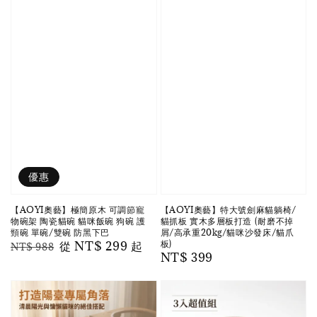
優惠
【AOYI奧藝】極簡原木 可調節寵
【AOYI奧藝】特大號劍麻貓躺椅/
物碗架 陶瓷貓碗 貓咪飯碗 狗碗 護
貓抓板 實木多層板打造 (耐磨不掉
頸碗 單碗/雙碗 防黑下巴
屑/高承重20kg/貓咪沙發床/貓爪
板)
Regular
Sale
從
NT$ 299
起
NT$ 988
Regular
NT$ 399
price
price
price