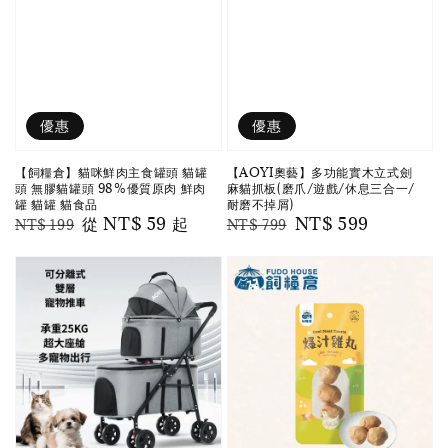
優惠
優惠
【飼糧倉】貓咪鮮肉主食罐頭 貓罐
【AOYI奧藝】多功能實木立式劍
頭 無膠貓罐頭 98%優質原肉 鮮肉
麻貓抓板(磨爪/遊戲/休息三合一/
罐 貓罐 貓食品
耐磨不掉屑)
Regular
Sale
從
NT$ 59
起
Regular
Sale
NT$ 599
NT$ 199
NT$ 799
price
price
price
price