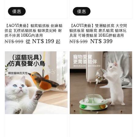
優惠
優惠
【AOYI奧藝】貓窩貓抓板 劍麻貓
【AOYI奧藝】雙層貓抓窩 大空間
抓盆 瓦楞紙貓抓板 貓咪貴妃椅 耐
貓抓板屋 貓睡窩 磨爪貓窩 貓咪玩
抓不掉屑 10KG内適用
具屋 可睡覺貓屋 10KG胖貓適用
Regular
Sale
從
NT$ 199
起
Regular
Sale
NT$ 399
NT$ 999
NT$ 599
price
price
price
price