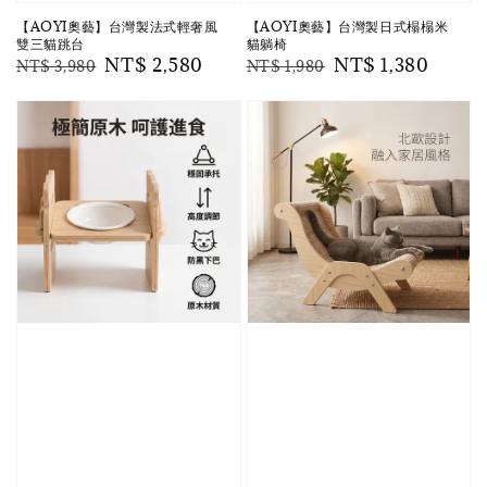
【AOYI奧藝】台灣製法式輕奢風
【AOYI奧藝】台灣製日式榻榻米
雙三貓跳台
貓躺椅
Regular
Sale
NT$ 2,580
Regular
Sale
NT$ 1,380
NT$ 3,980
NT$ 1,980
price
price
price
price