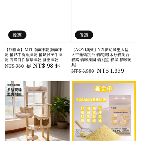
優惠
優惠
【飼糧倉】MIT原肉凍乾 雞肉凍
【AOYI奧藝】Y21夢幻城堡大型
乾 補鈣丁香魚凍乾 補鐡骰子牛凍
太空艙貓跳台 貓爬架(木紋貓跳台
乾 高適口性貓草凍乾 舒壓凍乾
貓窩 貓咪樂園 貓別墅 貓屋 貓咪玩
具)
Regular
Sale
從
NT$ 98
起
NT$ 380
Regular
Sale
NT$ 1,399
NT$ 3,980
price
price
price
price