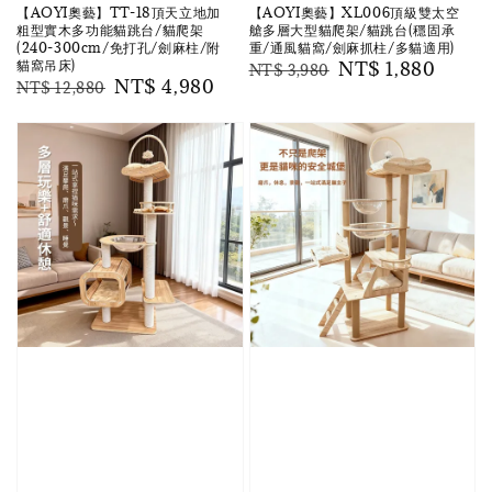
【AOYI奧藝】TT-18頂天立地加
【AOYI奧藝】XL006頂級雙太空
粗型實木多功能貓跳台/貓爬架
艙多層大型貓爬架/貓跳台(穩固承
(240-300cm/免打孔/劍麻柱/附
重/通風貓窩/劍麻抓柱/多貓適用)
貓窩吊床)
Regular
Sale
NT$ 1,880
NT$ 3,980
Regular
Sale
NT$ 4,980
NT$ 12,880
price
price
price
price