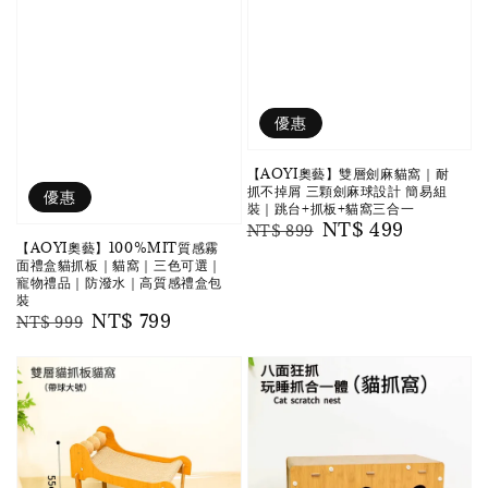
優惠
【AOYI奧藝】雙層劍麻貓窩｜耐
抓不掉屑 三顆劍麻球設計 簡易組
優惠
裝｜跳台+抓板+貓窩三合一
Regular
Sale
NT$ 499
NT$ 899
【AOYI奧藝】100%MIT質感霧
price
price
面禮盒貓抓板｜貓窩｜三色可選｜
寵物禮品｜防潑水｜高質感禮盒包
裝
Regular
Sale
NT$ 799
NT$ 999
price
price