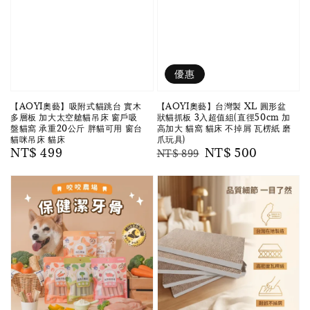
優惠
【AOYI奧藝】吸附式貓跳台 實木
【AOYI奧藝】台灣製 XL 圓形盆
多層板 加大太空艙貓吊床 窗戶吸
狀貓抓板 3入超值組(直徑50cm 加
盤貓窩 承重20公斤 胖貓可用 窗台
高加大 貓窩 貓床 不掉屑 瓦楞紙 磨
貓咪吊床 貓床
爪玩具)
Regular
NT$ 499
Regular
Sale
NT$ 500
NT$ 899
price
price
price