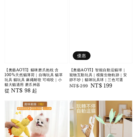
優惠
【奧藝AOYI】貓咪磨爪抱枕 含
【奧藝AOYI】智能自動逗貓球｜
100%天然貓薄荷｜自嗨玩具 貓草
寵物互動玩具｜模擬生物軌跡｜安
玩具 貓玩具 麻繩耐咬 可啃咬｜小
靜不吵｜貓咪玩具球｜三色可選
貓大貓適用 磨爪神器
Regular
Sale
NT$ 199
NT$ 299
Regular
從
NT$ 98
起
price
price
price