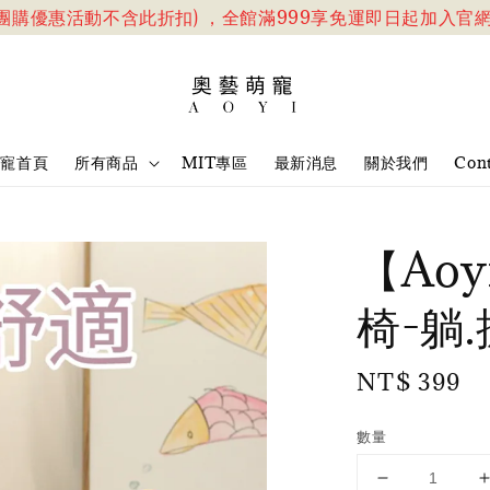
購優惠活動不含此折扣) ，全館滿999享免運
即日起加入官網會員
萌寵首頁
所有商品
MIT專區
最新消息
關於我們
Cont
【Ao
椅-躺.
Regular
NT$ 399
price
數量