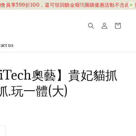
享599折100，還可領回饋金喔!!(團購優惠活動不含此折扣)
act us
yiTech奧藝】貴妃貓抓
抓.玩一體(大)