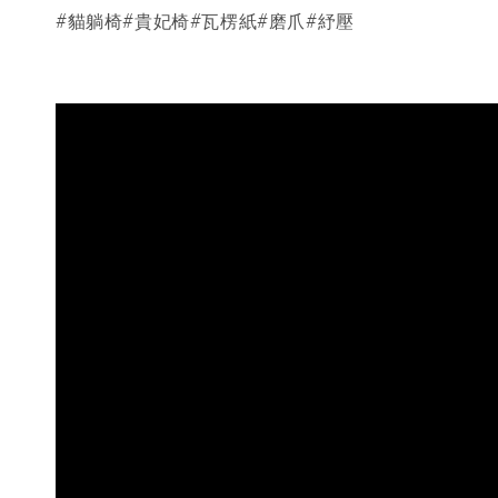
#貓躺椅#貴妃椅#瓦楞紙#磨爪#紓壓