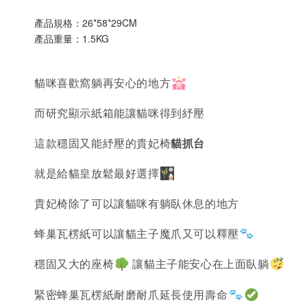
產品規格：26*58*29CM
產品重量：1.5KG
貓咪喜歡窩躺再安心的地方
而研究顯示紙箱能讓貓咪得到紓壓
這款穩固又能紓壓的貴妃椅
貓抓台
就是給貓皇放鬆最好選擇
貴妃椅除了可以讓貓咪有躺臥休息的地方
蜂巢瓦楞紙可以讓貓主子魔爪又可以釋壓
穩固又大的座椅
讓貓主子能安心在上面臥躺
緊密蜂巢瓦楞紙耐磨耐爪延長使用壽命