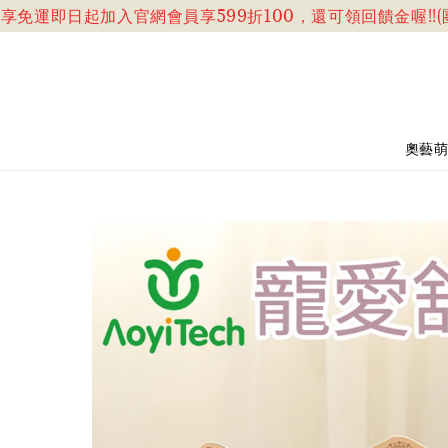
免運
即日起加入官網會員享599折100，還可領回饋金喔!!(團
奧藝