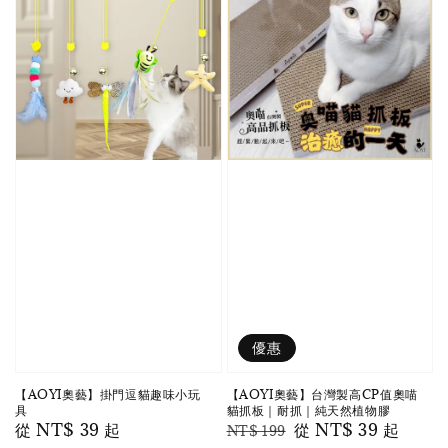
優惠
【AOYI奧藝】掛門逗貓趣味小玩
【AOYI奧藝】台灣製高CP值奧喵
具
貓抓板｜耐抓｜純天然植物膠
Regular
從
NT$ 39
起
Regular
Sale
從
NT$ 39
起
NT$ 199