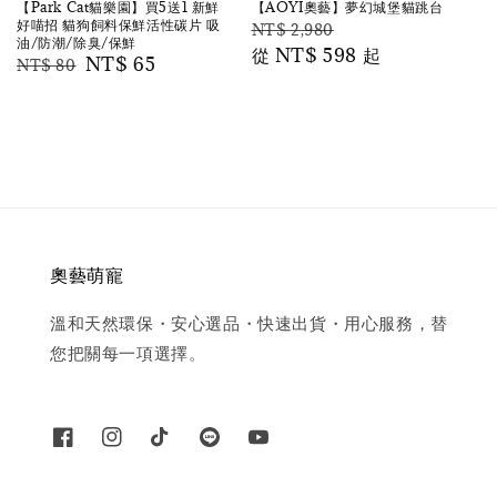
【Park Cat貓樂園】買5送1 新鮮
【AOYI奧藝】夢幻城堡貓跳台
好喵招 貓狗飼料保鮮活性碳片 吸
Regular
Sale
NT$ 2,980
油/防潮/除臭/保鮮
price
從
NT$ 598
price
起
Regular
Sale
NT$ 65
NT$ 80
price
price
奧藝萌寵
溫和天然環保・安心選品・快速出貨・用心服務，替
您把關每一項選擇。