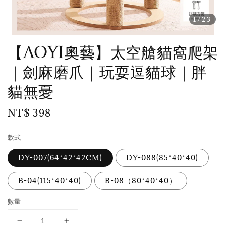
1
/23
【AOYI奧藝】太空艙貓窩爬架
｜劍麻磨爪｜玩耍逗貓球｜胖
貓無憂
Regular
NT$ 398
price
款式
DY-007(64*42*42CM)
DY-088(85*40*40)
B-04(115*40*40)
B-08（80*40*40）
數量