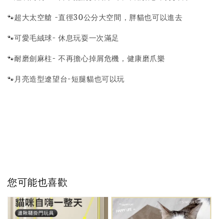
🐾
超大太空艙 -直徑30公分大空間，胖貓也可以進去
🐾
可愛毛絨球- 休息玩耍一次滿足
🐾
耐磨劍麻柱- 不再擔心掉屑危機，健康磨爪樂
🐾
月亮造型遼望台-短腿貓也可以玩
您可能也喜歡