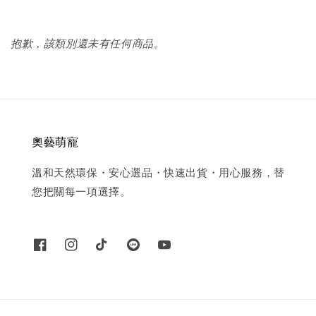
抱歉，該類別還未有任何商品。
奧藝萌寵
溫和天然環保・安心選品・快速出貨・用心服務，替
您把關每一項選擇。