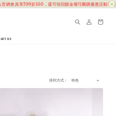
享599折100，還可領回饋金喔!!(團購優惠活動不含此折扣)
act us
排列方式 :