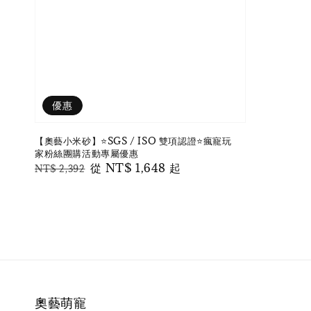
優惠
【奧藝小米砂】⭐️SGS / ISO 雙項認證⭐️瘋寵玩
家粉絲團購活動專屬優惠
Regular
Sale
從
NT$ 1,648
起
NT$ 2,392
price
price
奧藝萌寵