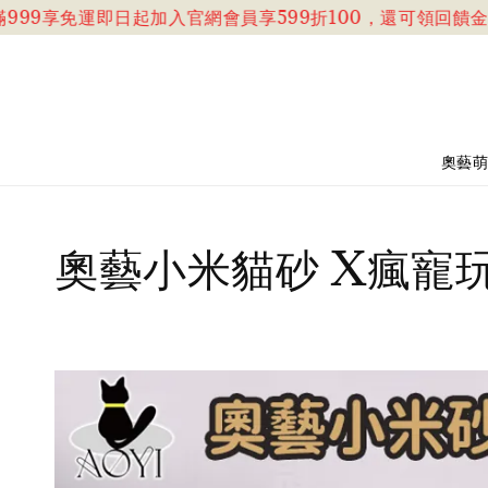
享免運
即日起加入官網會員享599折100，還可領回饋金喔!!(
奧藝
奧藝小米貓砂 X瘋寵