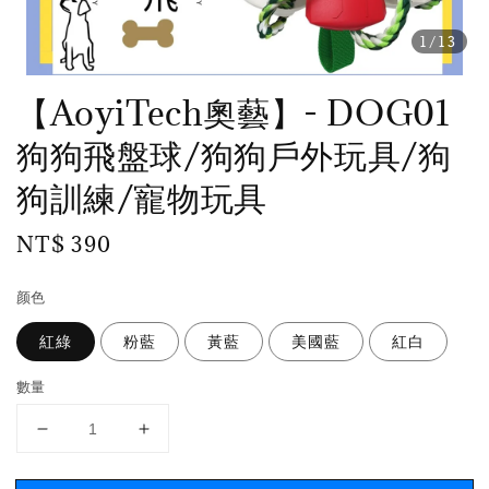
1
/13
【AoyiTech奧藝】- DOG01
狗狗飛盤球/狗狗戶外玩具/狗
狗訓練/寵物玩具
Regular
NT$ 390
price
颜色
紅綠
粉藍
黃藍
美國藍
紅白
數量