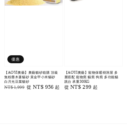
優惠
【AOYI奧藝】奧藝貓砂箱購 頂級
【AOYI奧藝】寵物保暖樹洞屋 多
無粉塵木薯貓砂 黃金甲小米貓砂
層搭配 寵物窩 貓窩 狗窩 多功能貓
白月光豆腐貓砂
跳台 承重30KG
Regular
Sale
從
NT$ 956
起
Regular
從
NT$ 299
起
NT$ 1,999
price
price
price