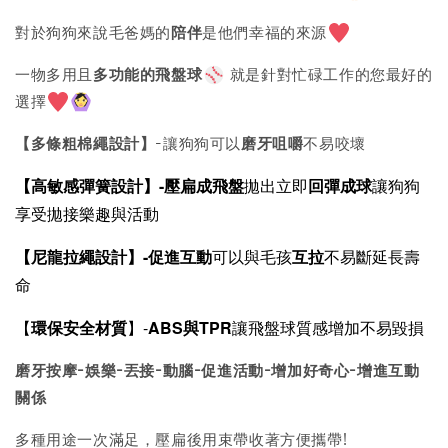
對於狗狗來說毛爸媽的
陪伴
是他們幸福的來源
一物多用且
多功能的飛盤球
就是針對忙碌工作的您最好的
選擇
【多條粗棉繩設計】
-讓狗狗可以
磨牙咀嚼
不易咬壞
【高敏感彈簧設計】-
壓扁成飛盤
拋出立即
回彈成球
讓狗狗
享受拋接樂趣與活動
【尼龍拉繩設計】-
促進互動
可以與毛孩
互拉
不易斷延長壽
命
【
環保安全材質
】-
ABS與TPR
讓飛盤球質感增加不易毀損
磨牙按摩-娛樂-丟接-動腦-促進活動-增加好奇心-增進互動
關係
多種用途一次滿足，壓扁後用束帶收著方便攜帶!