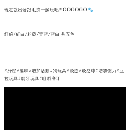
現在就出發跟毛孩一起玩吧!!!
GOGOGO
紅綠/紅白/粉藍/黃藍/藍白 共五色
#紓壓#趣味#增加活動#狗玩具#飛盤#飛盤球#增加體力#互
拉玩具#磨牙玩具#咀嚼磨牙