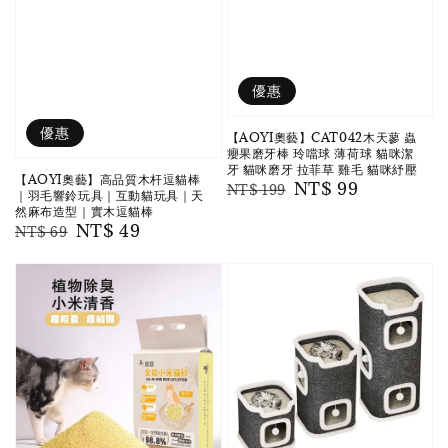
優惠
優惠
【AOYI奧藝】CAT042木天蓼 蟲
癭果磨牙棒 玲噹球 薄荷球 貓咪潔
牙 貓咪磨牙 拉菲草 雞毛 貓咪紓壓
【AOYI奧藝】高品質木杆逗貓棒
Regular
Sale
NT$ 99
NT$ 199
｜羽毛響鈴玩具｜互動貓玩具｜天
price
price
然麻布造型｜實木逗貓棒
Regular
Sale
NT$ 49
NT$ 69
price
price