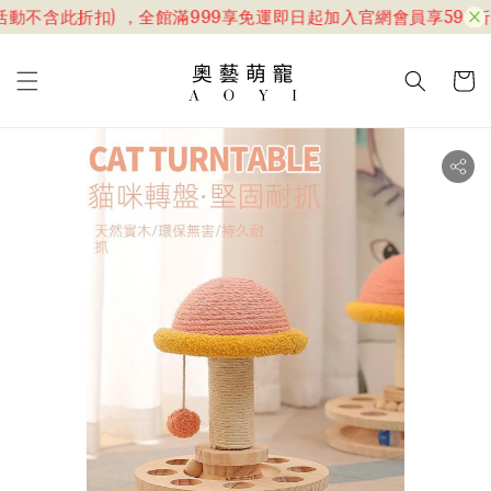
動不含此折扣) ，全館滿999享免運
即日起加入官網會員享599折1