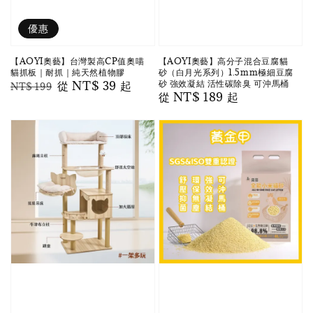
優惠
【AOYI奧藝】台灣製高CP值奧喵
【AOYI奧藝】高分子混合豆腐貓
貓抓板｜耐抓｜純天然植物膠
砂（白月光系列）1.5mm極細豆腐
砂 強效凝結 活性碳除臭 可沖馬桶
Regular
Sale
從
NT$ 39
起
NT$ 199
Regular
從
NT$ 189
起
price
price
price