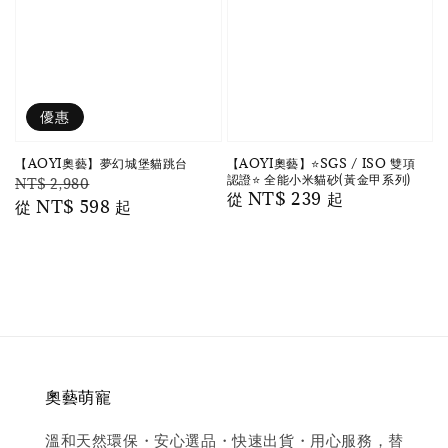
優惠
【AOYI奧藝】夢幻城堡貓跳台
【AOYI奧藝】⭐️SGS / ISO 雙項
認證⭐️ 全能小米貓砂(黃金甲系列)
Regular
Sale
NT$ 2,980
Regular
從
NT$ 239
起
price
從
NT$ 598
price
起
price
奧藝萌寵
溫和天然環保・安心選品・快速出貨・用心服務，替