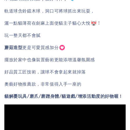
軌道球含鈴鐺木球，洞口可將球抓出來玩耍，
灑一點貓薄荷在劍麻上面使貓主子貓心大悅
!
玩一整天都不會膩
蘑菇造型
更是可愛質感加分
擺放於家中也像裝置藝術更能添增溫馨氛圍感
好品質工匠技術，讓球不會拿起來就掉落
奧藝好物推薦款，非常值得入手一座的
貓解憂玩具/磨爪/磨蹭身體/貓遊戲/增添活動度的好物喔！