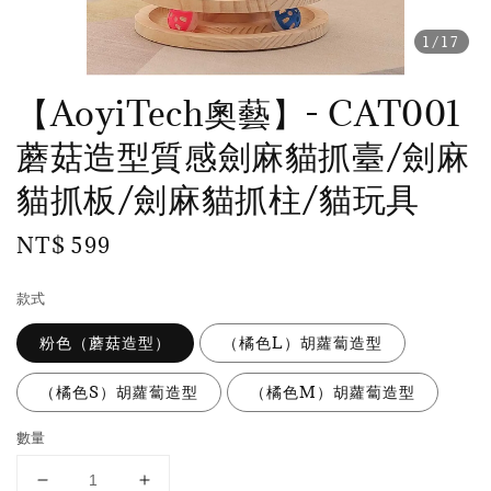
1
/17
【AoyiTech奧藝】- CAT001
蘑菇造型質感劍麻貓抓臺/劍麻
貓抓板/劍麻貓抓柱/貓玩具
Regular
NT$ 599
price
款式
粉色（蘑菇造型）
（橘色L）胡蘿蔔造型
（橘色S）胡蘿蔔造型
（橘色M）胡蘿蔔造型
數量