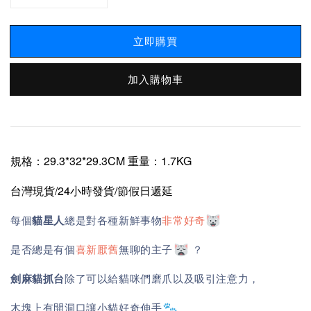
立即購買
加入購物車
規格：29.3*32*29.3CM 重量：1.7KG
台灣現貨/24小時發貨/節假日遞延
每個
貓星人
總是對各種新鮮事物
非常好奇
是否總是有個
喜新厭舊
無聊的主子
？
劍麻貓抓台
除了可以給貓咪們磨爪以及吸引注意力，
木塊上有開洞口讓小貓好奇伸手