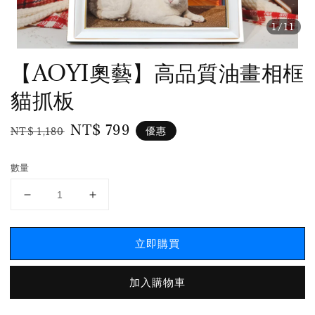
1
/11
【AOYI奧藝】高品質油畫相框
貓抓板
Regular
Sale
NT$ 799
優惠
NT$ 1,180
price
price
數量
立即購買
加入購物車