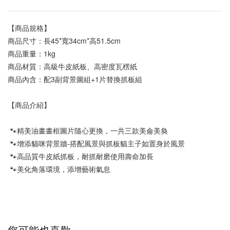
【商品規格】
商品尺寸：長45*寬34cm*高51.5cm
商品重量：1kg
商品材質：高級牛皮紙板、高密度瓦楞紙
商品內含：配3副背景圖組+1片替換抓板組
【商品介紹】
 🐾
精美油畫畫框圖片隨心更換，一共三款美侖美奐
 🐾
增添貓咪背景牆-搭配風景與抓板貓主子如置身於風景
 🐾高品質牛皮紙抓板，耐抓耐磨使用壽命加長
 🐾美化角落環境，添增藝術氣息