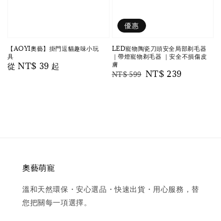
優惠
【AOYI奧藝】掛門逗貓趣味小玩
LED寵物陶瓷刀頭安全局部剃毛器
具
｜帶燈寵物剃毛器 ｜安全不損傷皮
膚
Regular
從
NT$ 39
起
Regular
Sale
NT$ 239
NT$ 599
price
price
price
奧藝萌寵
溫和天然環保・安心選品・快速出貨・用心服務，替
您把關每一項選擇。