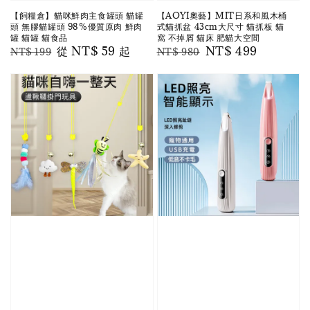
【飼糧倉】貓咪鮮肉主食罐頭 貓罐
【AOYI奧藝】MIT日系和風木桶
頭 無膠貓罐頭 98%優質原肉 鮮肉
式貓抓盆 43cm大尺寸 貓抓板 貓
罐 貓罐 貓食品
窩 不掉屑 貓床 肥貓大空間
Regular
Sale
從
NT$ 59
起
Regular
Sale
NT$ 499
NT$ 199
NT$ 980
price
price
price
price