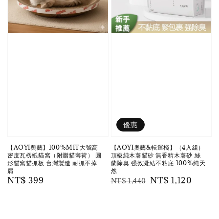
優惠
【AOYI奧藝】100%MIT大號高
【AOYI奧藝&転運棧】（4入組）
密度瓦楞紙貓窩（附贈貓薄荷） 圓
頂級純木薯貓砂 無香精木薯砂 絲
形貓窩貓抓板 台灣製造 耐抓不掉
蘭除臭 强效凝結不粘底 100%純天
屑
然
Regular
NT$ 399
Regular
Sale
NT$ 1,120
NT$ 1,440
price
price
price