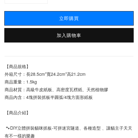
立即購買
加入購物車
【商品規格】
外箱尺寸：長28.5cm*寬24.2cm*高21.2cm
商品重量：1.5kg
商品材質：高級牛皮紙板、高密度瓦楞紙、天然植物膠
商品內含：4塊拼裝抓板半圓弧/4塊方面形紙板
【商品介紹】
 🐾DIY立體拼裝貓咪抓板-可拼迷宮隧道、各種造型 、讓貓主子天天
有不一樣的樂趣