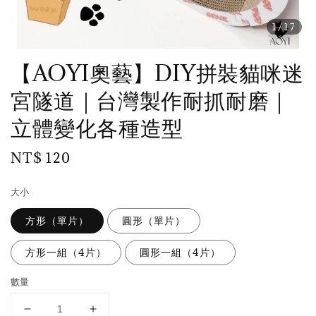
1
/17
【AOYI奧藝】DIY拼裝貓咪迷
宮隧道｜台灣製作耐抓耐磨｜
立體變化各種造型
Regular
NT$ 120
price
大小
方形（單片）
圓形（單片）
方形一組（4片）
圓形一組（4片）
數量