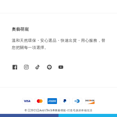
奧藝萌寵
溫和天然環保・安心選品・快速出貨・用心服務，替
您把關每一項選擇。
© {{2021}}AoyiTech®奧藝萌寵-打造毛孩的幸福生活