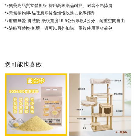
🐾奧藝高品質立體抓板-採用高級紙品耐抓、耐磨不易掉屑
🐾天然植物膠-貓咪磨爪後免煩惱吃進去化學殘劑
🐾胖貓無憂-拼裝後-紙板寬度19.5公分厚度4公分，耐重空間自由
🐾隨時可替換-抓壞一邊可以另外加購、重複使用更省荷包
您可能也喜歡