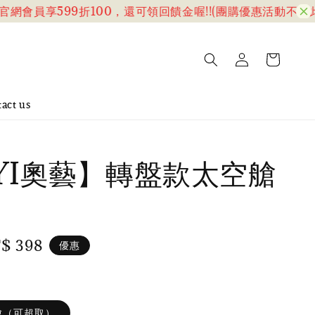
會員享599折100，還可領回饋金喔!!(團購優惠活動不含此折
act us
YI奧藝】轉盤款太空艙
le
$ 398
優惠
ce
艙（可超取）