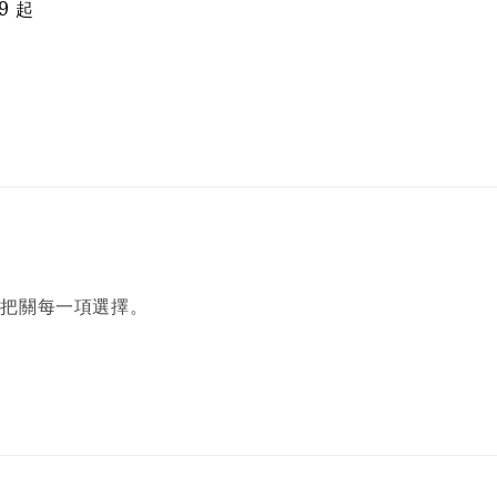
9
起
price
price
您把關每一項選擇。