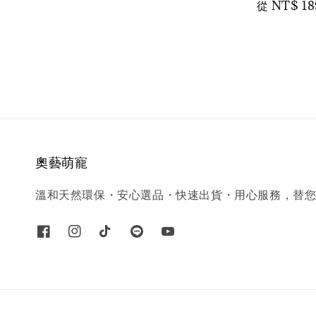
Regular
從
NT$ 18
price
price
奧藝萌寵
溫和天然環保・安心選品・快速出貨・用心服務，替