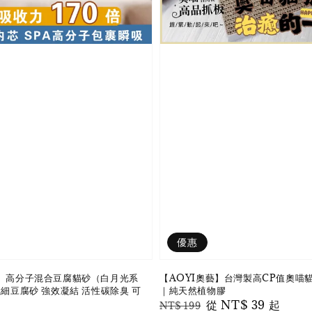
優惠
藝】高分子混合豆腐貓砂（白月光系
【AOYI奧藝】台灣製高CP值奧喵
極細豆腐砂 強效凝結 活性碳除臭 可
｜純天然植物膠
Regular
Sale
從
NT$ 39
起
NT$ 199