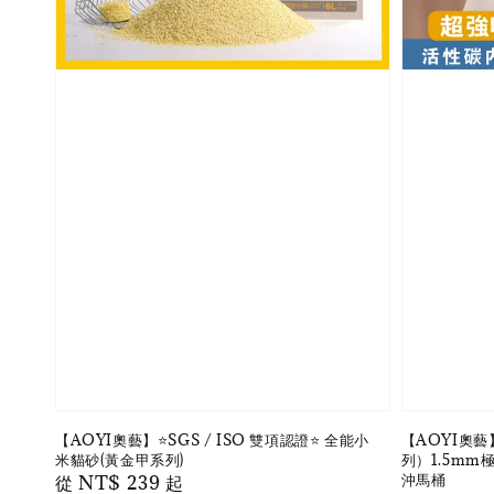
【AOYI奧藝】⭐️SGS / ISO 雙項認證⭐️ 全能小
【AOYI奧
米貓砂(黃金甲系列)
列）1.5mm
沖馬桶
Regular
從
NT$ 239
起