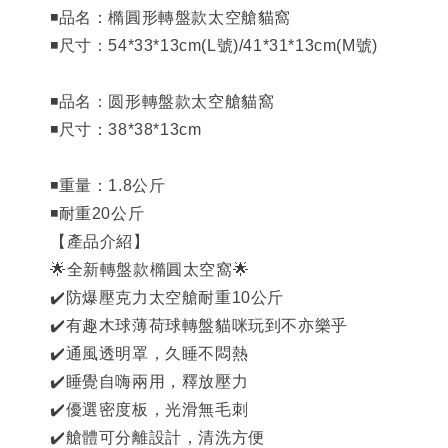
◾品名：橢圓形轉盤款太空艙貓窩
◾尺寸：54*33*13cm(L號)/41*31*13cm(M號)
◾品名：圆形轉盤款太空艙貓窩
◾尺寸：38*38*13cm
◾重量：1.8公斤
◾耐重20公斤
【產品介紹】
🌟全新轉盤款橢圓太空窩🌟
✔️防爆壓克力太空艙耐重10公斤
✔️有趣木球薄荷球轉盤貓咪玩到不亦樂乎
✔️通風透明罩，久睡不悶熱
✔️睡覺自嗨兩用，釋放壓力
✔️優選密度板，光滑無毛刺
✔️艙體可分離設計，清洗方便