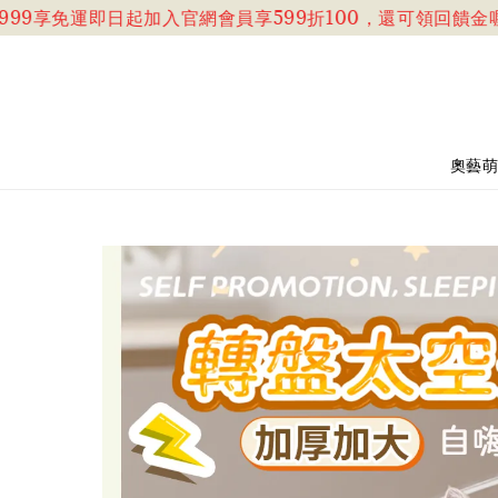
9享免運
即日起加入官網會員享599折100，還可領回饋金喔!!
奧藝