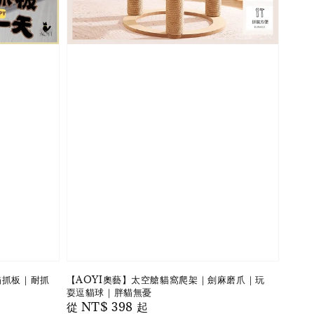
貓抓板｜耐抓
【AOYI奧藝】太空艙貓窩爬架｜劍麻磨爪｜玩
耍逗貓球｜胖貓無憂
Regular
從
NT$ 398
起