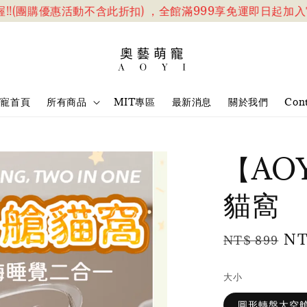
(團購優惠活動不含此折扣) ，全館滿999享免運
即日起加入官網
萌寵首頁
所有商品
MIT專區
最新消息
關於我們
Cont
【AO
貓窩
Regular
Sa
NT
NT$ 899
price
pri
大小
圓形轉盤太空