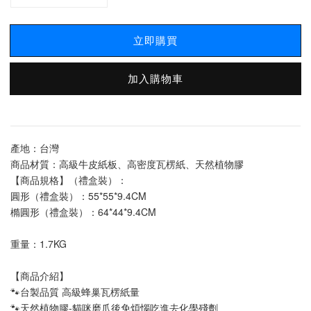
立即購買
加入購物車
產地：台灣
商品材質：高級牛皮紙板、高密度瓦楞紙、天然植物膠
【商品規格】（禮盒裝）：
圓形（禮盒裝）：55*55*9.4CM
橢圓形（禮盒裝）：64*44*9.4CM
重量：1.7KG
【商品介紹】
🐾台製品質 高級蜂巢瓦楞紙量
🐾天然植物膠-貓咪磨爪後免煩惱吃進去化學殘劑