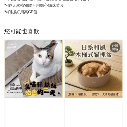
🐾純天然植物膠不用擔心貓咪啃咬
🐾耐抓好用高CP值
您可能也喜歡