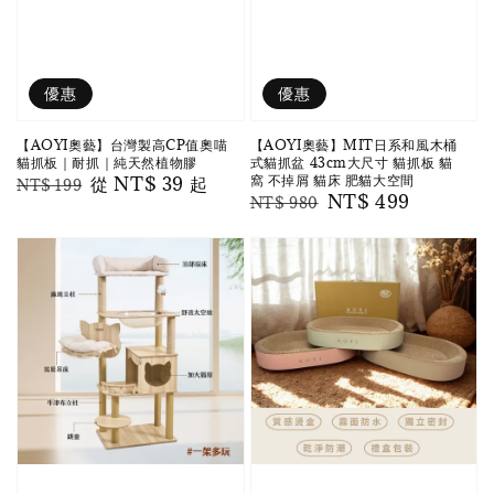
優惠
優惠
【AOYI奧藝】台灣製高CP值奧喵
【AOYI奧藝】MIT日系和風木桶
貓抓板｜耐抓｜純天然植物膠
式貓抓盆 43cm大尺寸 貓抓板 貓
窩 不掉屑 貓床 肥貓大空間
Regular
Sale
從
NT$ 39
起
NT$ 199
Regular
Sale
NT$ 499
NT$ 980
price
price
price
price