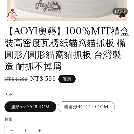
1
/10
【AOYI奧藝】100%MIT禮盒
裝高密度瓦楞紙貓窩貓抓板 橢
圓形/圓形貓窩貓抓板 台灣製
造 耐抓不掉屑
Regular
Sale
NT$ 599
優惠
NT$ 1,299
price
price
大小
圓形55*55*9.4CM
橢圓形64*44*9.4CM
數量