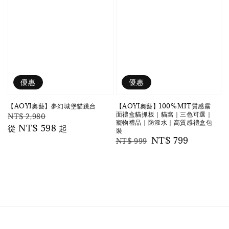
優惠
優惠
【AOYI奧藝】夢幻城堡貓跳台
【AOYI奧藝】100%MIT質感霧
面禮盒貓抓板｜貓窩｜三色可選｜
Regular
Sale
NT$ 2,980
寵物禮品｜防潑水｜高質感禮盒包
price
從
NT$ 598
price
起
裝
Regular
Sale
NT$ 799
NT$ 999
price
price