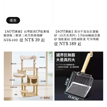
優惠
【AOYI奧藝】台灣製高CP值奧喵
【AOYI奧藝】高分子混合豆腐貓
貓抓板｜耐抓｜純天然植物膠
砂（白月光系列）1.5mm極細豆腐
砂 強效凝結 活性碳除臭 可沖馬桶
Regular
Sale
從
NT$ 39
起
NT$ 199
Regular
從
NT$ 189
起
price
price
price