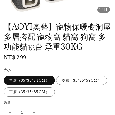
1
/11
【AOYI奧藝】寵物保暖樹洞屋
多層搭配 寵物窩 貓窩 狗窩 多
功能貓跳台 承重30KG
Regular
NT$ 299
price
大小
單層（35*35*34CM）
雙層（35*35*59CM）
三層（35*35*85CM）
數量