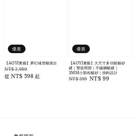
優惠
優惠
【AOYI奧藝】夢幻城堡貓跳台
【AOYI奧藝】大尺寸多功能貓砂
鏟｜雙規間隙｜不鏽鋼貓鏟｜
Regular
Sale
NT$ 2,980
3MM小顆粒貓砂｜掛鉤設計
price
從
NT$ 598
price
起
Regular
Sale
NT$ 99
NT$ 399
price
price