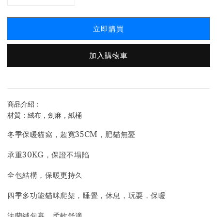
立即購買
加入購物車
商品介紹：
材質：絨布，劍麻，紙桶
冬季保暖貓窩，超寬35CM，肥貓無憂
承重30KG，保證不塌陷
全包結構，保暖更持久
四季多功能貓咪爬架，睡覺，休息，玩耍，保暖
法蘭絨包裹，柔軟舒適