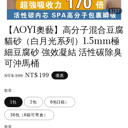
1
/17
【AOYI奧藝】高分子混合豆腐
貓砂（白月光系列）1.5mm極
細豆腐砂 強效凝結 活性碳除臭
可沖馬桶
Regular
Sale
NT$ 199
優惠
NT$ 399
price
price
數量
1包
2包
6包(1箱）
36包（6箱可寄倉）
數量