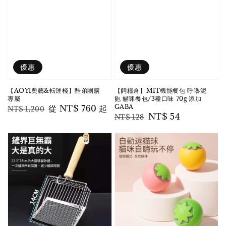
優惠
優惠
【AOYI奧藝&転運棧】酷弟團購
【飼糧倉】MIT機能餐包 呼嚕泥
專屬
飽 貓咪餐包/3種口味 70g 添加
GABA
Regular
Sale
從
NT$ 760
起
NT$ 1,200
Regular
Sale
NT$ 54
NT$ 128
price
price
price
price