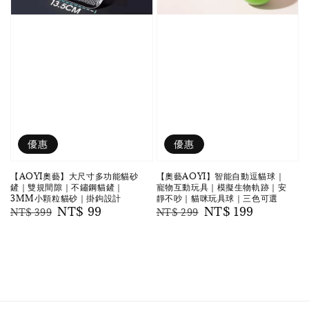
優惠
優惠
【AOYI奧藝】大尺寸多功能貓砂
【奧藝AOYI】智能自動逗貓球｜
鏟｜雙規間隙｜不鏽鋼貓鏟｜
寵物互動玩具｜模擬生物軌跡｜安
3MM小顆粒貓砂｜掛鉤設計
靜不吵｜貓咪玩具球｜三色可選
Regular
Sale
NT$ 99
Regular
Sale
NT$ 199
NT$ 399
NT$ 299
price
price
price
price