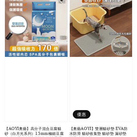
優惠
【AOYI奧藝】高分子混合豆腐貓
【奧藝AOYI】雙層貓砂墊 EVA防
砂（白月光系列）1.5mm極細豆腐
水防滑 貓砂收集墊 貓砂墊 漏砂墊