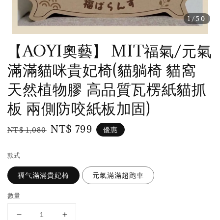
1
/50
【AOYI奧藝】 MIT福氣/元氣
滿滿貓咪貴妃椅(貓躺椅 貓窩
天然植物膠 高品質瓦楞紙貓抓
板 兩側防咬紙板加固)
Regular
Sale
NT$ 799
優惠
NT$ 1,080
price
price
款式
福气滿滿貴妃椅
元氣滿滿超跑車
數量