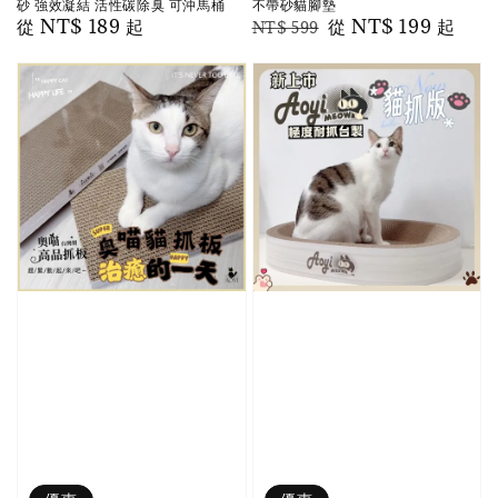
砂 強效凝結 活性碳除臭 可沖馬桶
不帶砂貓腳墊
Regular
從
NT$ 189
起
Regular
Sale
從
NT$ 199
起
NT$ 599
price
price
price