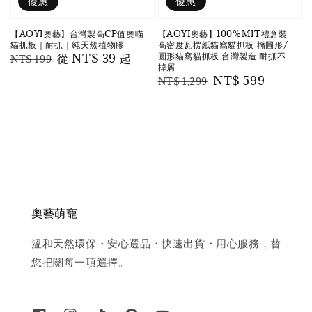
優惠
優惠
【AOYI奧藝】台灣製高CP值奧喵
【AOYI奧藝】100%MIT禮盒裝
貓抓板｜耐抓｜純天然植物膠
高密度瓦楞紙貓窩貓抓板 橢圓形/
圓形貓窩貓抓板 台灣製造 耐抓不
Regular
Sale
從
NT$ 39
起
NT$ 199
掉屑
price
price
Regular
Sale
NT$ 599
NT$ 1,299
price
price
奧藝萌寵
溫和天然環保・安心選品・快速出貨・用心服務，替
您把關每一項選擇。