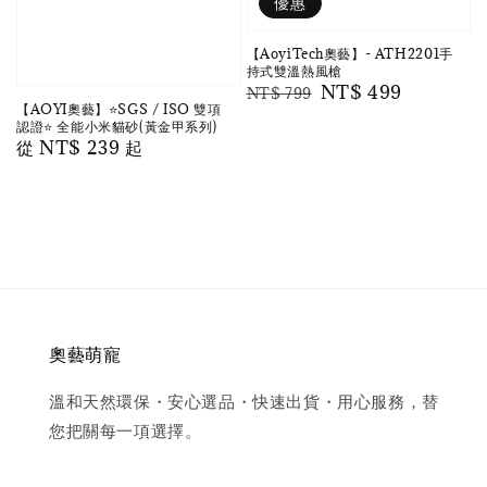
優惠
【AoyiTech奧藝】- ATH2201手
持式雙溫熱風槍
Regular
Sale
NT$ 499
NT$ 799
【AOYI奧藝】⭐️SGS / ISO 雙項
price
price
認證⭐️ 全能小米貓砂(黃金甲系列)
Regular
從
NT$ 239
起
price
奧藝萌寵
溫和天然環保・安心選品・快速出貨・用心服務，替
您把關每一項選擇。