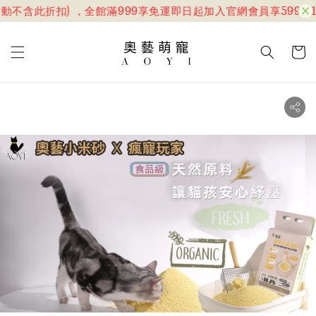
動不含此折扣) ，全館滿999享免運
即日起加入官網會員享599折1