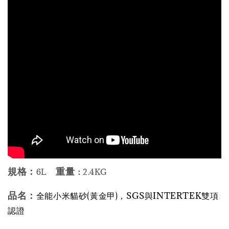
規格：
重量
6L
：
2.4KG
品名：
全能小米貓砂(黃金甲)，
SGS與INTERTEK雙項
認證