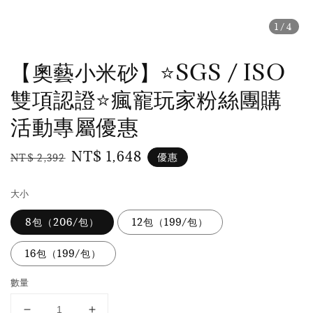
1
/4
【奧藝小米砂】⭐️SGS / ISO
雙項認證⭐️瘋寵玩家粉絲團購
活動專屬優惠
Regular
Sale
NT$ 1,648
優惠
NT$ 2,392
price
price
大小
8包（206/包）
12包（199/包）
16包（199/包）
數量