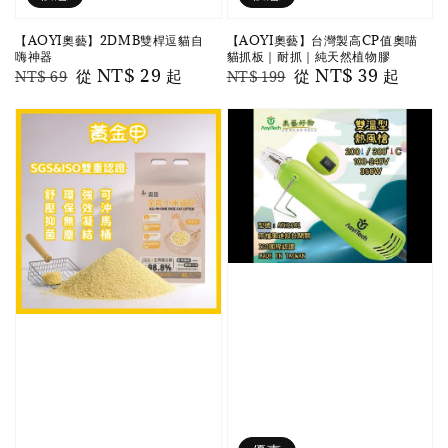
【AOYI奧藝】2DMB雙桿逗貓自
【AOYI奧藝】台灣製高CP值奧喵
嗨神器
貓抓板｜耐抓｜純天然植物膠
Regular
Sale
從
NT$ 29
起
Regular
Sale
從
NT$ 39
起
NT$ 69
NT$ 199
price
price
price
price