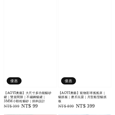
優惠
優惠
【AOYI奧藝】大尺寸多功能貓砂
【AOYI奧藝】寵物彩球搖搖床｜
鏟｜雙規間隙｜不鏽鋼貓鏟｜
貓抓板｜磨爪玩耍｜月型船型貓抓
3MM小顆粒貓砂｜掛鉤設計
板
Regular
Sale
NT$ 99
Regular
Sale
NT$ 399
NT$ 399
NT$ 899
price
price
price
price