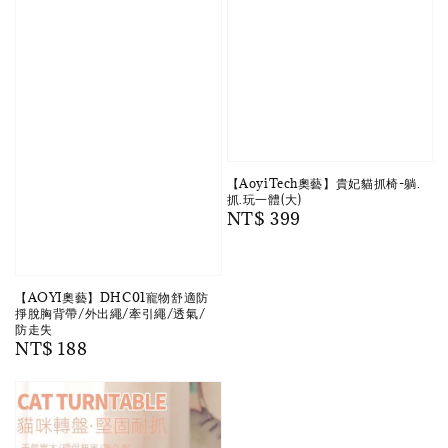
【AoyiTech奧藝】貴妃貓抓椅-躺.
抓.玩一體(大)
Regular
NT$ 399
price
【AOYI奧藝】DHC01寵物舒適防
掙脫胸背帶/外出繩/牽引繩/透氣/
防走失
Regular
NT$ 188
price