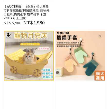
【AOYI奧藝】（免運）特大座艙
可拆卸寵物推車(附贈杯架) 寵物外
出推車(狗狗推車 貓咪推車 承重
25KG 可上三鐵）
Regular
Sale
NT$ 1,980
NT$ 5,980
price
price