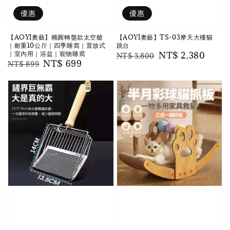
優惠
優惠
【AOYI奧藝】橢圓轉盤款太空艙
【AOYI奧藝】TS-03摩天大樓貓
｜耐重10公斤｜四季睡窩｜置放式
跳台
｜室內用｜浴盆｜寵物睡窩
Regular
Sale
NT$ 2,380
NT$ 3,800
Regular
Sale
NT$ 699
NT$ 899
price
price
price
price