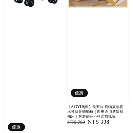
優惠
【AOYI奧藝】免安裝 寵物夏季實
木可折疊貓躺椅｜四季通用透氣寵
物床｜耐磨劍麻不掉屑貓抓板
Regular
Sale
NT$ 398
NT$ 799
優惠
price
price