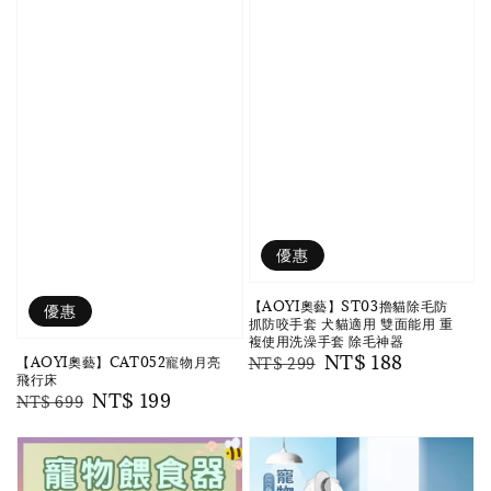
優惠
【AOYI奧藝】ST03擼貓除毛防
優惠
抓防咬手套 犬貓適用 雙面能用 重
複使用洗澡手套 除毛神器
Regular
Sale
NT$ 188
【AOYI奧藝】CAT052寵物月亮
NT$ 299
飛行床
price
price
Regular
Sale
NT$ 199
NT$ 699
price
price