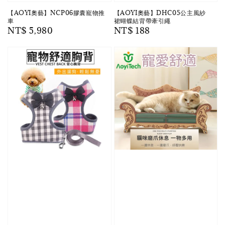
【AOYI奧藝】NCP06膠囊寵物推
【AOYI奧藝】DHC05公主風紗
車
裙蝴蝶結背帶牽引繩
Regular
NT$ 5,980
Regular
NT$ 188
price
price