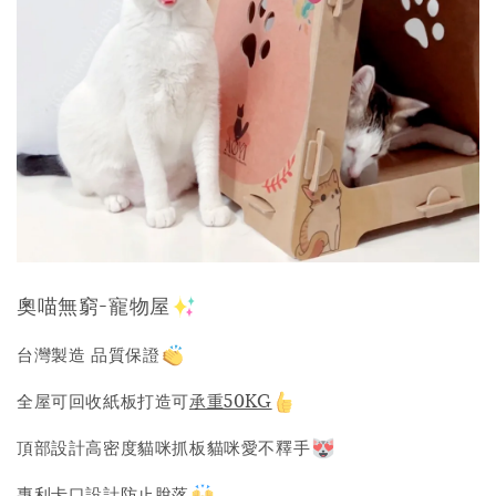
奧喵無窮-寵物屋
台灣製造 品質保證
全屋可回收紙板打造可
承重50KG
頂部設計高密度貓咪抓板貓咪愛不釋手
專利卡口設計防止脫落