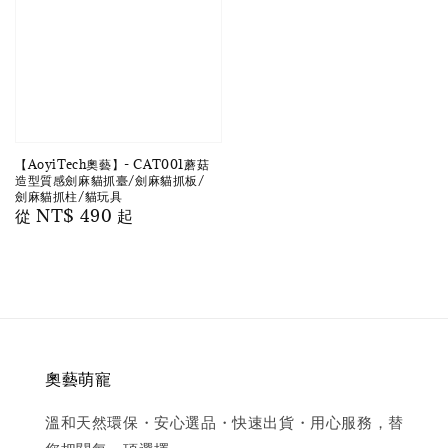
【AoyiTech奧藝】- CAT001蘑菇
造型質感劍麻貓抓臺/劍麻貓抓板/
劍麻貓抓柱/貓玩具
Regular
從
NT$ 490
起
price
奧藝萌寵
溫和天然環保・安心選品・快速出貨・用心服務，替