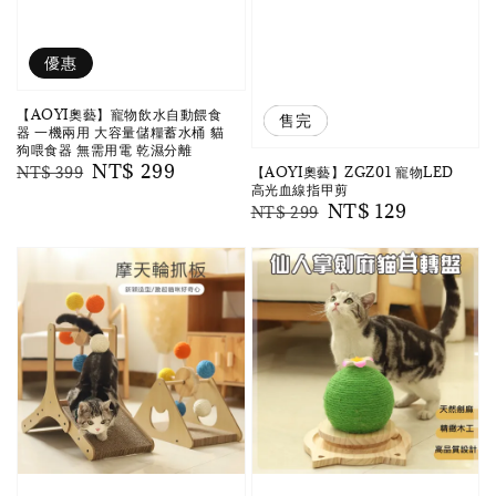
優惠
【AOYI奧藝】寵物飲水自動餵食
優惠
售完
器 一機兩用 大容量儲糧蓄水桶 貓
狗喂食器 無需用電 乾濕分離
Regular
Sale
NT$ 299
【AOYI奧藝】ZGZ01 寵物LED
NT$ 399
高光血線指甲剪
price
price
Regular
Sale
NT$ 129
NT$ 299
price
price