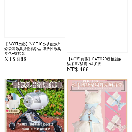
【AOYI奧藝】NCT10多功能紫外
線殺菌除臭折疊貓砂盆 贈活性除臭
炭包+貓砂鏟
Regular
NT$ 888
【AOYI奧藝】CAT029櫻桃劍麻
貓抓窩/貓窩 /貓抓板
price
Regular
NT$ 499
price