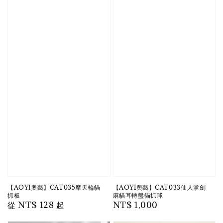
【AOYI奧藝】CAT035摩天輪貓
【AOYI奧藝】CAT033仙人掌劍
抓板
麻貓耳轉盤貓抓球
Regular
從
NT$ 128
起
Regular
NT$ 1,000
price
price