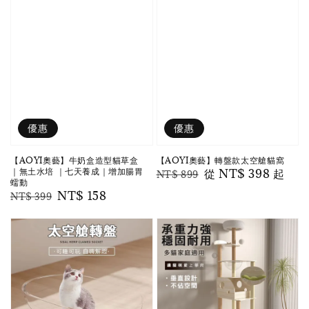
優惠
優惠
【AOYI奧藝】牛奶盒造型貓草盒
【AOYI奧藝】轉盤款太空艙貓窩
｜無土水培 ｜七天養成｜增加腸胃
Regular
Sale
從
NT$ 398
起
NT$ 899
蠕動
price
price
Regular
Sale
NT$ 158
NT$ 399
price
price