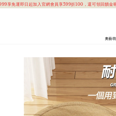
9享免運
即日起加入官網會員享599折100，還可領回饋金喔!!
奧藝