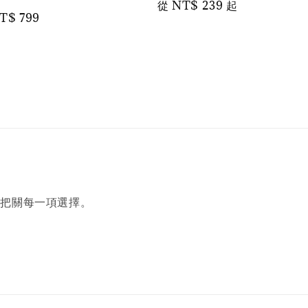
Regular
從
NT$ 239
起
ale
T$ 799
price
rice
您把關每一項選擇。