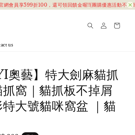
會員享599折100，還可領回饋金喔!!(團購優惠活動不含此折
act us
YI奧藝】特大劍麻貓抓
貓抓窩｜貓抓板不掉屑
形特大號貓咪窩盆 ｜貓