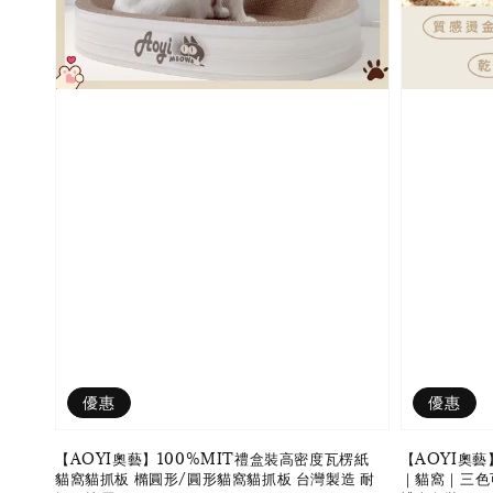
優惠
優惠
【AOYI奧藝】100%MIT禮盒裝高密度瓦楞紙
【AOYI奧藝
貓窩貓抓板 橢圓形/圓形貓窩貓抓板 台灣製造 耐
｜貓窩｜三色