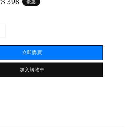
le
$ 398
優惠
ice
立即購買
加入購物車