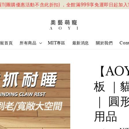
(團購優惠活動不含此折扣) ，全館滿999享免運
即日起加入官網
萌寵首頁
所有商品
MIT專區
最新消息
關於我們
Cont
【AO
板 ｜
｜ 圓
用品