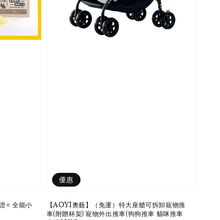
優惠
證⭐️ 全能小
【AOYI奧藝】（免運）特大座艙可拆卸寵物推
車(附贈杯架) 寵物外出推車(狗狗推車 貓咪推車