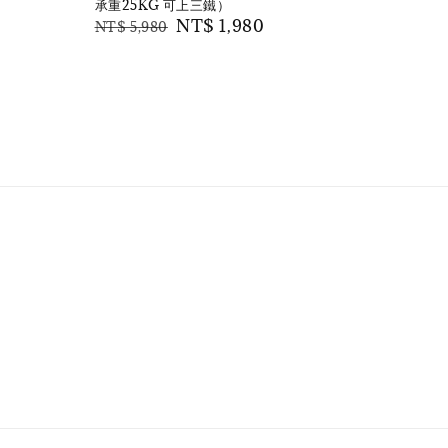
承重25KG 可上三鐵）
Regular
Sale
NT$ 1,980
NT$ 5,980
price
price