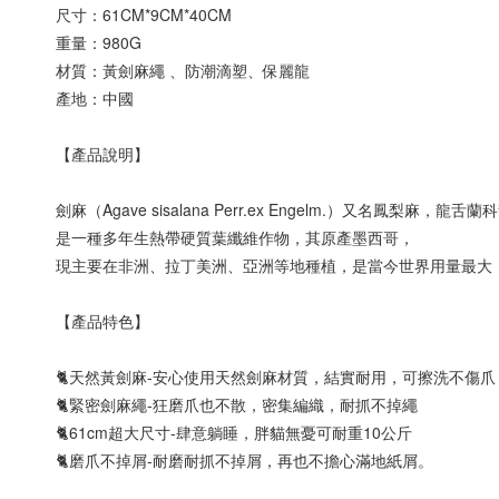
尺寸：61CM*9CM*40CM
重量：980G
材質：黃劍麻繩 、防潮滴塑、保麗龍
產地：中國   
【產品說明】
劍麻（Agave sisalana Perr.ex Engelm.）又名鳳梨麻，龍
是一種多年生熱帶硬質葉纖維作物，其原產墨西哥，
現主要在非洲、拉丁美洲、亞洲等地種植，是當今世界用量最大
【產品特色】
🐈天然黃劍麻-安心使用天然劍麻材質，結實耐用，可擦洗不傷爪
🐈緊密劍麻繩-狂磨爪也不散，密集編織，耐抓不掉繩
🐈61cm超大尺寸-肆意躺睡，胖貓無憂可耐重10公斤
🐈磨爪不掉屑-耐磨耐抓不掉屑，再也不擔心滿地紙屑。