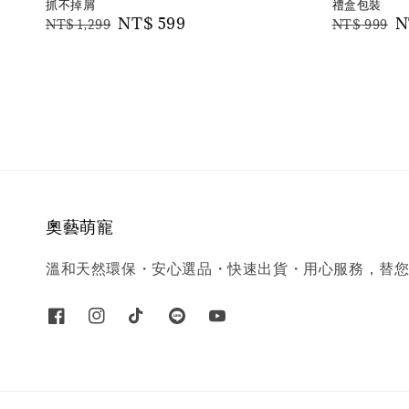
抓不掉屑
禮盒包裝
Regular
Sale
NT$ 599
Regular
S
N
NT$ 1,299
NT$ 999
price
price
price
p
奧藝萌寵
溫和天然環保・安心選品・快速出貨・用心服務，替