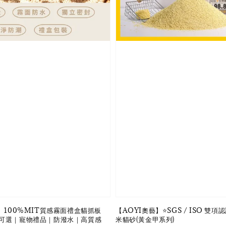
】100%MIT質感霧面禮盒貓抓板
【AOYI奧藝】⭐️SGS / ISO 雙項認
可選｜寵物禮品｜防潑水｜高質感
米貓砂(黃金甲系列)