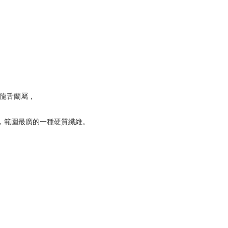
舌蘭科龍舌蘭屬，
，範圍最廣的一種硬質纖維。