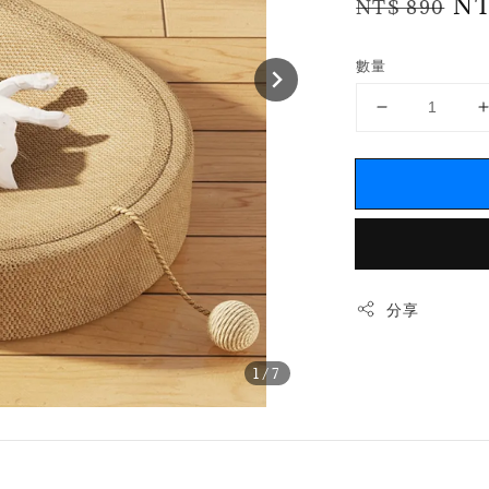
Regular
Sa
NT
NT$ 890
price
pr
數量
分享
1
/7