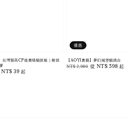
優惠
藝】台灣製高CP值奧喵貓抓板｜耐抓
【AOYI奧藝】夢幻城堡貓跳台
膠
Regular
Sale
從
NT$ 598
起
NT$ 2,980
le
從
NT$ 39
起
price
price
ice