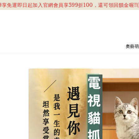
免運
即日起加入官網會員享599折100，還可領回饋金喔!!(團
奧藝