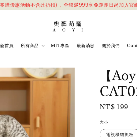
購優惠活動不含此折扣) ，全館滿999享免運
即日起加入官網會員
萌寵首頁
所有商品
MIT專區
最新消息
關於我們
Cont
【Aoy
CAT
Regular
NT$ 199
price
大小
電視機貓抓板