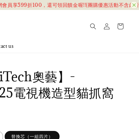
享599折100，還可領回饋金喔!!(團購優惠活動不含此折扣)
act us
iTech奧藝】-
025電視機造型貓抓窩
替換芯（一組四片）