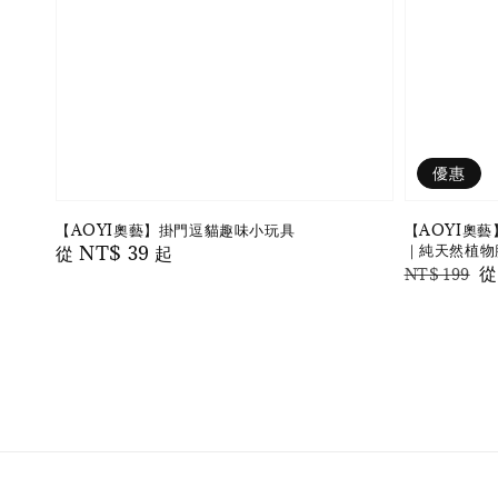
優惠
【AOYI奧藝】掛門逗貓趣味小玩具
【AOYI奧
｜純天然植物
Regular
從
NT$ 39
起
Regular
Sa
NT$ 199
price
price
pr