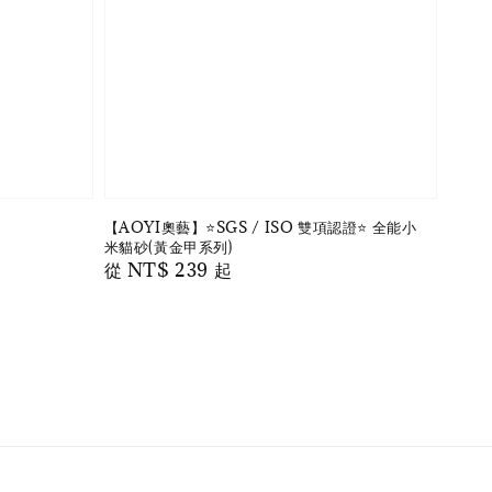
【AOYI奧藝】⭐️SGS / ISO 雙項認證⭐️ 全能小
米貓砂(黃金甲系列)
Regular
從
NT$ 239
起
price