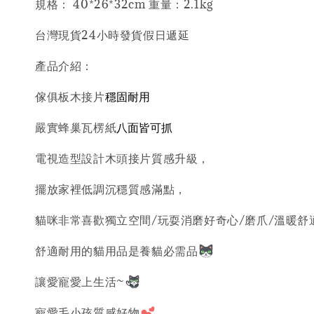
規格： 40*26*32cm 重量：2.1kg
台灣現貨24小時發貨假日遞延
產品介紹：
穩固耐用
傢俱板木接片
八面皆可抓
嚴實蜂巢瓦楞紙
電視造型設計木頭接片質感升級，
擺放家裡低調沉穩質感滿點，
貓咪非常喜歡獨立空間/玩耍消磨好奇心/磨爪/溫暖舒
舒適耐用的貓用品是養貓必需品
讓愛寵愛上生活~
寵愛毛小孩質感好物